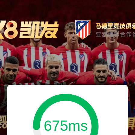
675ms